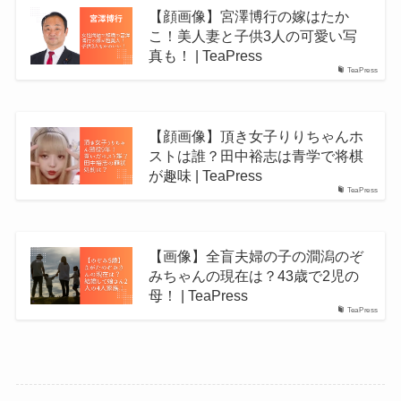
【顔画像】宮澤博行の嫁はたか
こ！美人妻と子供3人の可愛い写
真も！ | TeaPress
TeaPress
【顔画像】頂き女子りりちゃんホ
ストは誰？田中裕志は青学で将棋
が趣味 | TeaPress
TeaPress
【画像】全盲夫婦の子の澗潟のぞ
みちゃんの現在は？43歳で2児の
母！ | TeaPress
TeaPress