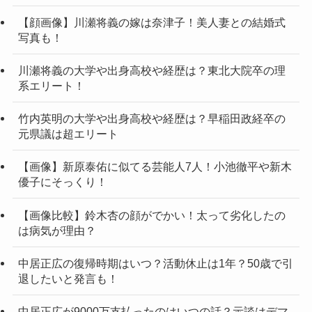
【顔画像】川瀬将義の嫁は奈津子！美人妻との結婚式
写真も！
川瀬将義の大学や出身高校や経歴は？東北大院卒の理
系エリート！
竹内英明の大学や出身高校や経歴は？早稲田政経卒の
元県議は超エリート
【画像】新原泰佑に似てる芸能人7人！小池徹平や新木
優子にそっくり！
【画像比較】鈴木杏の顔がでかい！太って劣化したの
は病気が理由？
中居正広の復帰時期はいつ？活動休止は1年？50歳で引
退したいと発言も！
中居正広が9000万支払ったのはいつの話？示談はデマ