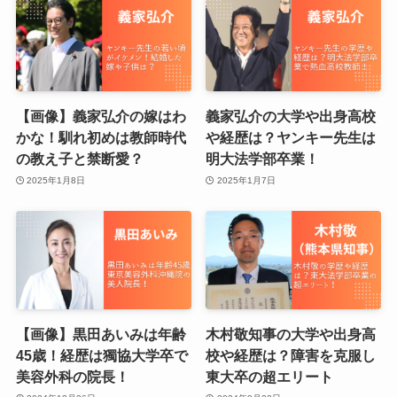
【画像】義家弘介の嫁はわ
義家弘介の大学や出身高校
かな！馴れ初めは教師時代
や経歴は？ヤンキー先生は
の教え子と禁断愛？
明大法学部卒業！
2025年1月8日
2025年1月7日
【画像】黒田あいみは年齢
木村敬知事の大学や出身高
45歳！経歴は獨協大学卒で
校や経歴は？障害を克服し
美容外科の院長！
東大卒の超エリート