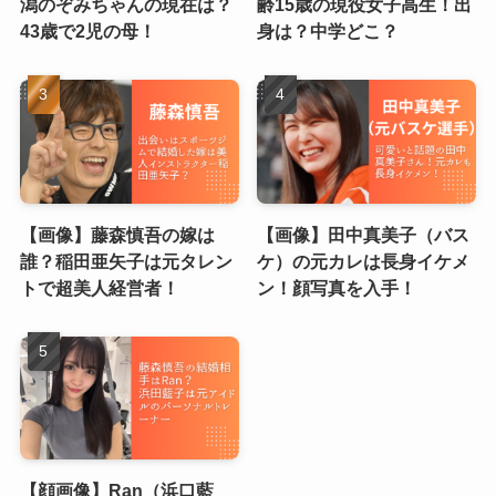
潟のぞみちゃんの現在は？
齢15歳の現役女子高生！出
43歳で2児の母！
身は？中学どこ？
【画像】藤森慎吾の嫁は
【画像】田中真美子（バス
誰？稲田亜矢子は元タレン
ケ）の元カレは長身イケメ
トで超美人経営者！
ン！顔写真を入手！
【顔画像】Ran（浜口藍