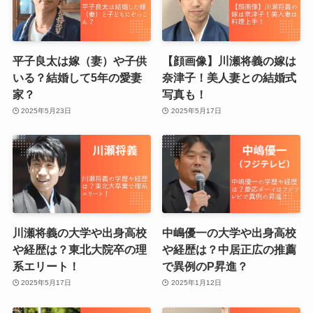
平子良太は嫁（妻）や子供
【顔画像】川瀬将義の嫁は
いる？結婚して5年の愛妻
奈津子！美人妻との結婚式
家？
写真も！
2025年5月23日
2025年5月17日
川瀬将義の大学や出身高校
中嶋優一の大学や出身高校
や経歴は？東北大院卒の理
や経歴は？中居正広の推薦
系エリート！
で異例のP昇進？
2025年5月17日
2025年1月12日