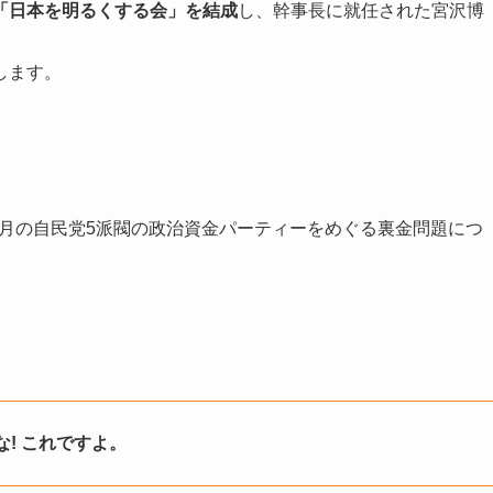
「日本を明るくする会」を結成
し、幹事長に就任された宮沢博
します。
12月の自民党5派閥の政治資金パーティーをめぐる裏金問題につ
! これですよ。