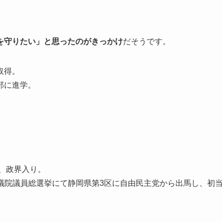
。
を守りたい」と思ったのがきっかけ
だそうです。
取得。
部に進学。
し、政界入り。
回衆議院議員総選挙にて静岡県第3区に自由民主党から出馬し、初