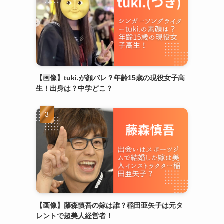
【画像】tuki.が顔バレ？年齢15歳の現役女子高
生！出身は？中学どこ？
【画像】藤森慎吾の嫁は誰？稲田亜矢子は元タ
レントで超美人経営者！