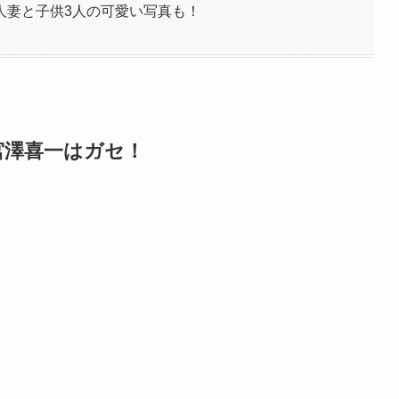
人妻と子供3人の可愛い写真も！
宮澤喜一はガセ！