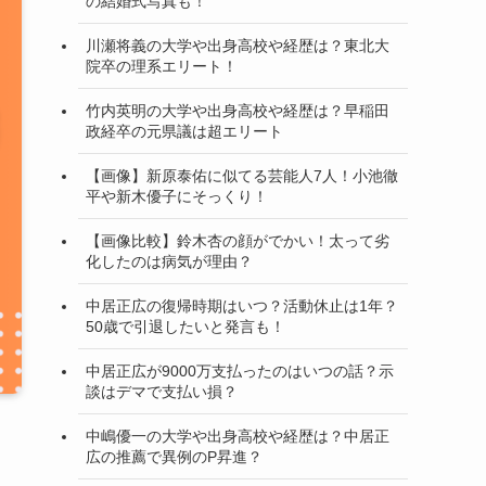
の結婚式写真も！
川瀬将義の大学や出身高校や経歴は？東北大
院卒の理系エリート！
竹内英明の大学や出身高校や経歴は？早稲田
政経卒の元県議は超エリート
【画像】新原泰佑に似てる芸能人7人！小池徹
平や新木優子にそっくり！
【画像比較】鈴木杏の顔がでかい！太って劣
化したのは病気が理由？
中居正広の復帰時期はいつ？活動休止は1年？
50歳で引退したいと発言も！
中居正広が9000万支払ったのはいつの話？示
談はデマで支払い損？
中嶋優一の大学や出身高校や経歴は？中居正
広の推薦で異例のP昇進？