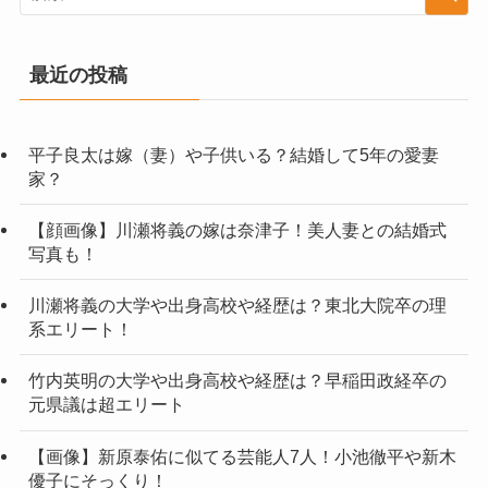
最近の投稿
平子良太は嫁（妻）や子供いる？結婚して5年の愛妻
家？
【顔画像】川瀬将義の嫁は奈津子！美人妻との結婚式
写真も！
川瀬将義の大学や出身高校や経歴は？東北大院卒の理
系エリート！
竹内英明の大学や出身高校や経歴は？早稲田政経卒の
元県議は超エリート
【画像】新原泰佑に似てる芸能人7人！小池徹平や新木
優子にそっくり！