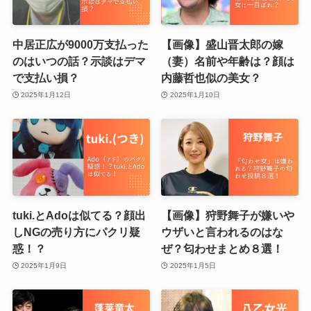
中居正広が9000万支払った
【画像】盛山晋太郎の嫁
のはいつの話？示談はデマ
（妻）名前や年齢は？顔は
で支払い損？
内藤哲也似の美女？
2025年1月12日
2025年1月10日
tuki.とAdoは似てる？顔出
【画像】狩野舞子が嫌いや
しNGの売り方にパクリ疑
ウザいと言われるのはな
惑！？
ぜ？匂わせまとめ８選！
2025年1月9日
2025年1月5日