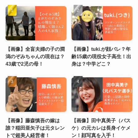
【画像】全盲夫婦の子の澗
【画像】tuki.が顔バレ？年
潟のぞみちゃんの現在は？
齢15歳の現役女子高生！出
43歳で2児の母！
身は？中学どこ？
【画像】藤森慎吾の嫁は
【画像】田中真美子（バス
誰？稲田亜矢子は元タレン
ケ）の元カレは長身イケメ
トで超美人経営者！
ン！顔写真を入手！