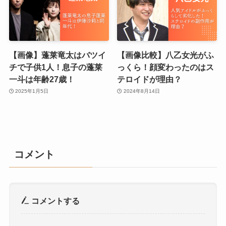
【画像】蓬莱竜太はバツイ
【画像比較】八乙女光がふ
チで子供1人！息子の蓬莱
っくら！顔変わったのはス
一斗は年齢27歳！
テロイドが理由？
2025年1月5日
2024年8月14日
コメント
コメントする