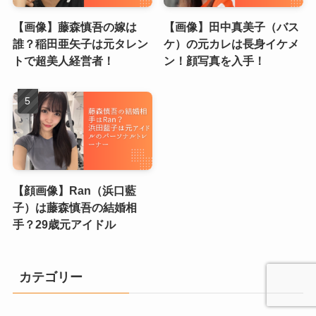
【画像】藤森慎吾の嫁は
【画像】田中真美子（バス
誰？稲田亜矢子は元タレン
ケ）の元カレは長身イケメ
トで超美人経営者！
ン！顔写真を入手！
【顔画像】Ran（浜口藍
子）は藤森慎吾の結婚相
手？29歳元アイドル
カテゴリー