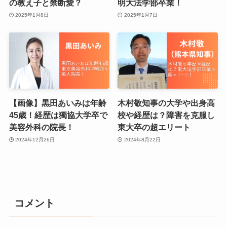
の教え子と禁断愛？
明大法学部卒業！
2025年1月8日
2025年1月7日
【画像】黒田あいみは年齢
木村敬知事の大学や出身高
45歳！経歴は獨協大学卒で
校や経歴は？障害を克服し
美容外科の院長！
東大卒の超エリート
2024年12月26日
2024年8月22日
コメント