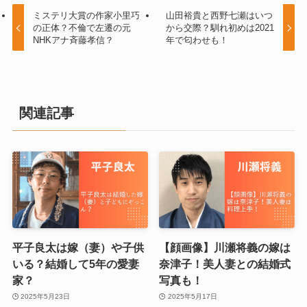
ミステリ大賞の作家小里巧
山田裕貴と西野七瀬はいつ
の正体？不倫で左遷の元
から交際？馴れ初めは2021
NHKアナ斉藤孝信？
年で匂わせも！
関連記事
平子良太は嫁（妻）や子供
【顔画像】川瀬将義の嫁は
いる？結婚して5年の愛妻
奈津子！美人妻との結婚式
家？
写真も！
2025年5月23日
2025年5月17日