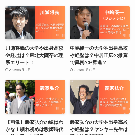
川瀬将義の大学や出身高校
中嶋優一の大学や出身高校
や経歴は？東北大院卒の理
や経歴は？中居正広の推薦
系エリート！
で異例のP昇進？
2025年5月17日
2025年1月12日
【画像】義家弘介の嫁はわ
義家弘介の大学や出身高校
かな！馴れ初めは教師時代
や経歴は？ヤンキー先生は