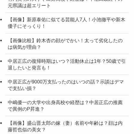
元県議は超エリート
【画像】新原泰佑に似てる芸能人7人！小池徹平や新木
優子にそっくり！
【画像比較】鈴木杏の顔がでかい！太って劣化したの
は病気が理由？
中居正広の復帰時期はいつ？活動休止は1年？50歳で引
退したいと発言も！
中居正広が9000万支払ったのはいつの話？示談はデマ
で支払い損？
中嶋優一の大学や出身高校や経歴は？中居正広の推薦
で異例のP昇進？
【画像】盛山晋太郎の嫁（妻）名前や年齢は？顔は内
藤哲也似の美女？