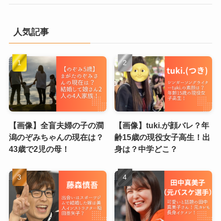
人気記事
【画像】全盲夫婦の子の澗
【画像】tuki.が顔バレ？年
潟のぞみちゃんの現在は？
齢15歳の現役女子高生！出
43歳で2児の母！
身は？中学どこ？