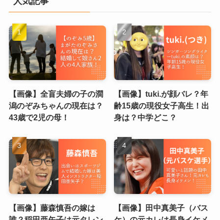
人気記事
【画像】全盲夫婦の子の澗
【画像】tuki.が顔バレ？年
潟のぞみちゃんの現在は？
齢15歳の現役女子高生！出
43歳で2児の母！
身は？中学どこ？
【画像】藤森慎吾の嫁は
【画像】田中真美子（バス
誰？稲田亜矢子は元タレン
ケ）の元カレは長身イケメ