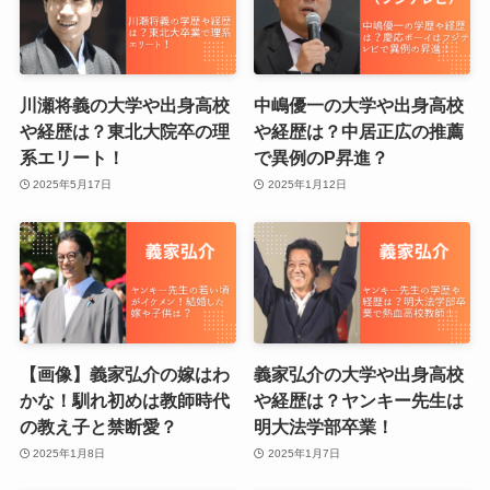
川瀬将義の大学や出身高校
中嶋優一の大学や出身高校
や経歴は？東北大院卒の理
や経歴は？中居正広の推薦
系エリート！
で異例のP昇進？
2025年5月17日
2025年1月12日
【画像】義家弘介の嫁はわ
義家弘介の大学や出身高校
かな！馴れ初めは教師時代
や経歴は？ヤンキー先生は
の教え子と禁断愛？
明大法学部卒業！
2025年1月8日
2025年1月7日