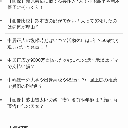
【画像】新原泰佑に似てる芸能人7人！小池徹平や新木
優子にそっくり！
【画像比較】鈴木杏の顔がでかい！太って劣化したの
は病気が理由？
中居正広の復帰時期はいつ？活動休止は1年？50歳で引
退したいと発言も！
中居正広が9000万支払ったのはいつの話？示談はデマ
で支払い損？
中嶋優一の大学や出身高校や経歴は？中居正広の推薦
で異例のP昇進？
【画像】盛山晋太郎の嫁（妻）名前や年齢は？顔は内
藤哲也似の美女？