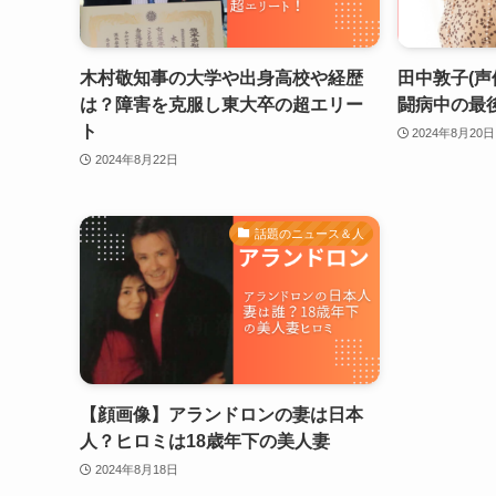
木村敬知事の大学や出身高校や経歴
田中敦子(声
は？障害を克服し東大卒の超エリー
闘病中の最
ト
2024年8月20日
2024年8月22日
話題のニュース＆人
【顔画像】アランドロンの妻は日本
人？ヒロミは18歳年下の美人妻
2024年8月18日