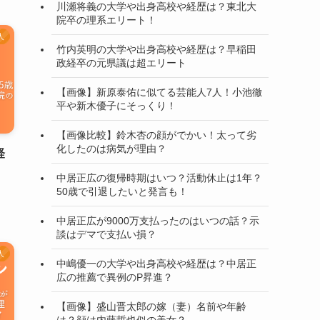
川瀬将義の大学や出身高校や経歴は？東北大
院卒の理系エリート！
人
竹内英明の大学や出身高校や経歴は？早稲田
政経卒の元県議は超エリート
【画像】新原泰佑に似てる芸能人7人！小池徹
平や新木優子にそっくり！
【画像比較】鈴木杏の顔がでかい！太って劣
化したのは病気が理由？
経
！
中居正広の復帰時期はいつ？活動休止は1年？
50歳で引退したいと発言も！
中居正広が9000万支払ったのはいつの話？示
談はデマで支払い損？
人
中嶋優一の大学や出身高校や経歴は？中居正
広の推薦で異例のP昇進？
【画像】盛山晋太郎の嫁（妻）名前や年齢
は？顔は内藤哲也似の美女？