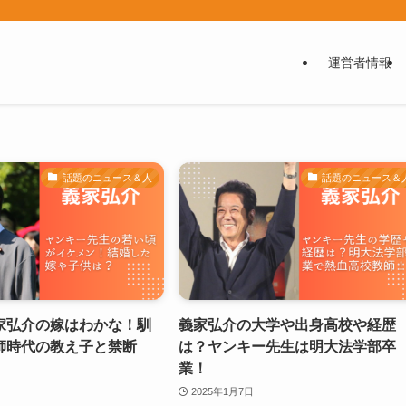
運営者情報
話題のニュース＆人
話題のニュース＆
家弘介の嫁はわかな！馴
義家弘介の大学や出身高校や経歴
師時代の教え子と禁断
は？ヤンキー先生は明大法学部卒
業！
2025年1月7日