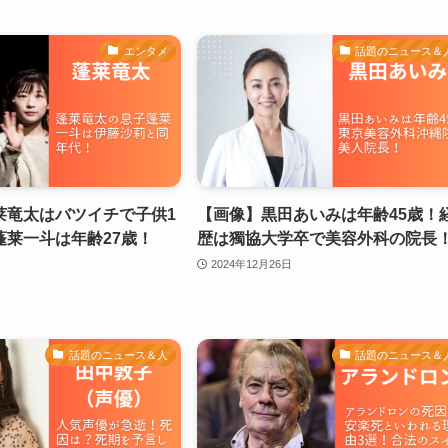
エンタメ
話題のニュース＆
莱竜太はバツイチで子供1
【画像】黒田あいみは年齢45歳！
蓬莱一斗は年齢27歳！
歴は獨協大学卒で美容外科の院長
2024年12月26日
話題のニュース＆人
話題のニュース＆